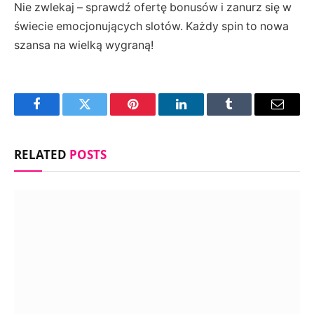
Nie zwlekaj – sprawdź ofertę bonusów i zanurz się w
świecie emocjonujących slotów. Każdy spin to nowa
szansa na wielką wygraną!
Facebook
Twitter
Pinterest
LinkedIn
Tumblr
Email
RELATED
POSTS